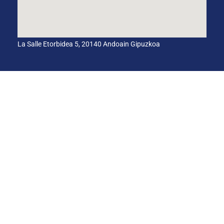
La Salle Etorbidea 5, 20140 Andoain Gipuzkoa
BARNEKO INFORMAZIO-KANALA
ETIKA KODEA
HEZKUNTZA-AKORDIO GLOBALA
Cookies
Pribatasun
Lege-ohar
politika