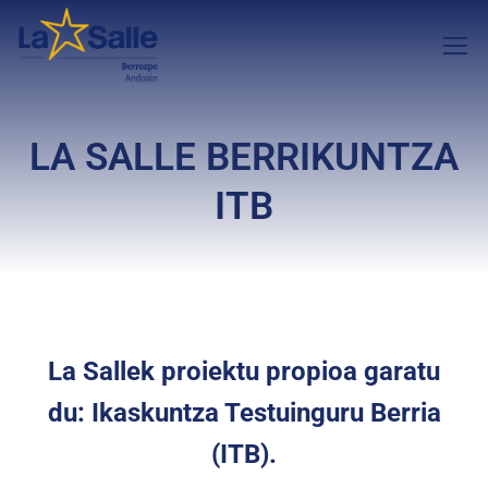
LA SALLE BERRIKUNTZA
ITB
La Sallek proiektu propioa garatu
du: Ikaskuntza Testuinguru Berria
(ITB).