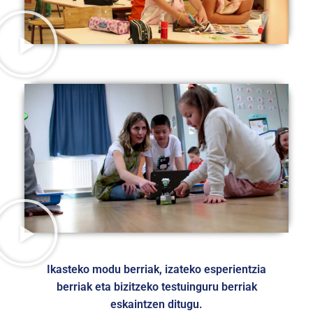
Ikasteko modu berriak, izateko esperientzia
berriak eta bizitzeko testuinguru berriak
eskaintzen ditugu.