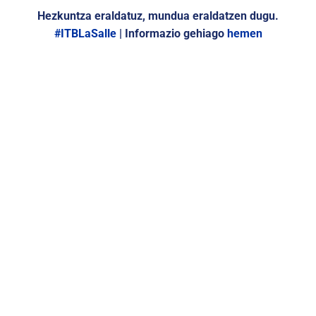
Hezkuntza eraldatuz, mundua eraldatzen dugu.
#ITBLaSalle
| Informazio gehiago
hemen