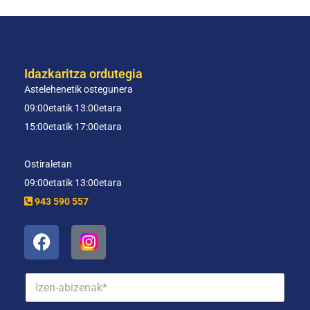
Idazkaritza ordutegia
Astelehenetik ostegunera
09:00etatik 13:00etara
15:00etatik 17:00etara
Ostiraletan
09:00etatik 13:00etara
943 590 557
I
z
e