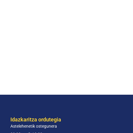
Idazkaritza ordutegia
Astelehenetik ostegunera