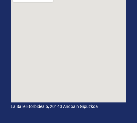
La Salle Etorbidea 5, 20140 Andoain Gipuzkoa