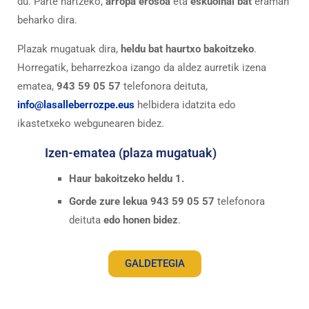
du. Parte hartzeko,
arropa erosoa
eta
eskuoihal bat
eraman
beharko dira.
Plazak mugatuak dira,
heldu bat haurtxo bakoitzeko
.
Horregatik, beharrezkoa izango da aldez aurretik izena
ematea,
943 59 05 57
telefonora deituta,
info@lasalleberrozpe.eus
helbidera idatzita edo
ikastetxeko webgunearen bidez.
Izen-ematea (plaza mugatuak)
Haur bakoitzeko heldu 1.
Gorde zure lekua
943 59 05 57
telefonora
deituta
edo honen bidez
.
GALDETEGIA