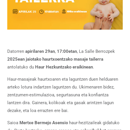
Datorren
apirilaren 29an
,
17:00etan
, La Salle Berrozpek
2025ean jaiotako haurtxoentzako masaje tailerra
antolatuko du
Haur Hezkuntzako eraikinean
.
Haur-masajeak haurtxoaren eta laguntzen duen helduaren
arteko lotura indartzen laguntzen du. Ukimenaren bidez,
zentzumen-estimulazioa, segurtasuna eta konfiantza
lantzen dira. Gainera, kolikoak eta gasak arintzen lagun
dezake, eta loa errazten ere bai.
Saioa
Mertxe Bermejo Asensio
haur-hezitzaileak gidatuko