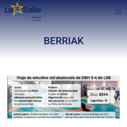
BERRIAK